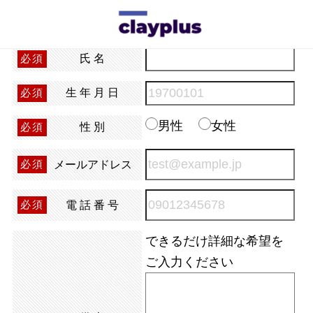
無料転職相談受付中!
イベント名
氏名
必須
生年月日
必須
男性
女性
性別
必須
メールアドレス
必須
電話番号
必須
できるだけ詳細な希望を
ご入力ください