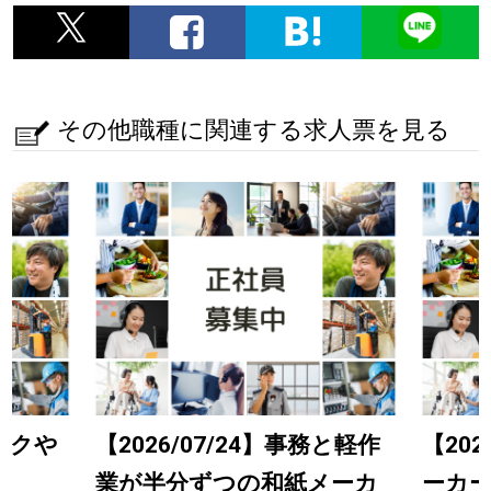
その他職種に関連する求人票を見る
ラックや
【2026/07/24】事務と軽作
【202
備
業が半分ずつの和紙メーカ
ーカ